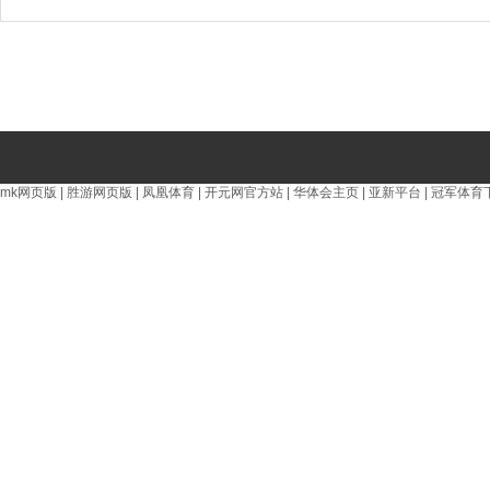
mk网页版
|
胜游网页版
|
凤凰体育
|
开元网官方站
|
华体会主页
|
亚新平台
|
冠军体育