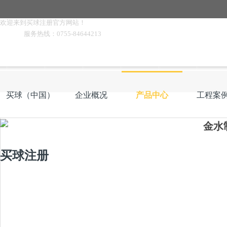
联系我们
欢迎来到买球注册官方网站！
服务热线：0755-84644213
买球（中国）
企业概况
产品中心
工程案
金水
买球注册